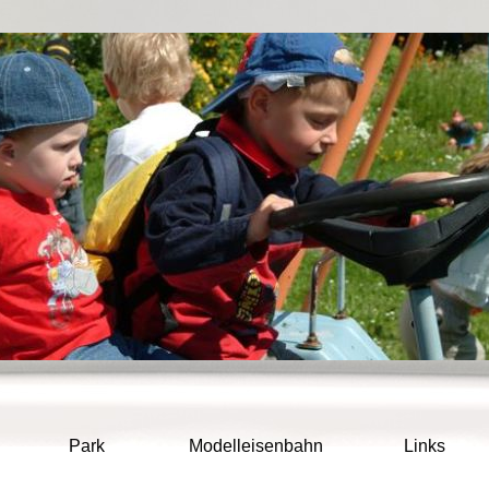
Navigation
Park
Modelleisenbahn
Links
überspringen