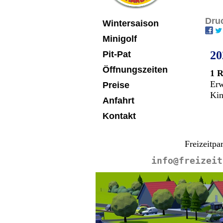
Navigation
Dru
Wintersaison
überspringen
Minigolf
20
Pit-Pat
Öffnungszeiten
1 R
Er
Preise
Ki
Anfahrt
Kontakt
Freizeitpa
info@freizeit