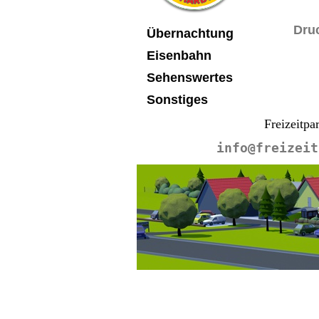
Navigation
Dru
Übernachtung
überspringen
Eisenbahn
Sehenswertes
Sonstiges
Freizeitpa
info@freizeit